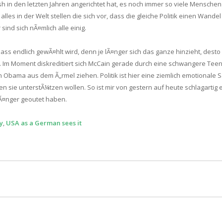
h in den letzten Jahren angerichtet hat, es noch immer so viele Menschen g
es in der Welt stellen die sich vor, dass die gleiche Politik einen Wandel
ind sich nÃ¤mlich alle einig.
ass endlich gewÃ¤hlt wird, denn je lÃ¤nger sich das ganze hinzieht, dest
Im Moment diskreditiert sich McCain gerade durch eine schwangere Teeni
bama aus dem Ã„rmel ziehen. Politik ist hier eine ziemlich emotionale Sac
n sie unterstÃ¼tzen wollen. So ist mir von gestern auf heute schlagartig
Ã¤nger geoutet haben.
y
,
USA as a German sees it