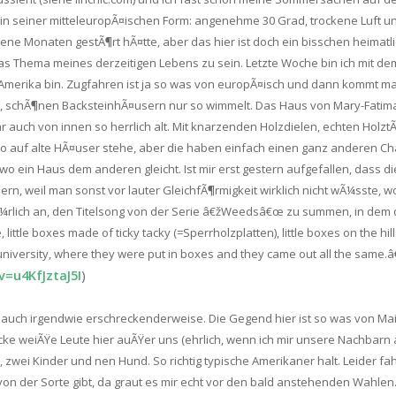
n seiner mitteleuropÃ¤ischen Form: angenehme 30 Grad, trockene Luft un
ngene Monaten gestÃ¶rt hÃ¤tte, aber das hier ist doch ein bisschen heimat
das Thema meines derzeitigen Lebens zu sein.
Letzte Woche bin ich mit d
n Amerika bin. Zugfahren ist ja so was von europÃ¤isch und dann kommt m
ten, schÃ¶nen BacksteinhÃ¤usern nur so wimmelt. Das Haus von Mary-Fatima
 auch von innen so herrlich alt. Mit knarzenden Holzdielen, echten Holzt
 auf alte HÃ¤user stehe, aber die haben einfach einen ganz anderen Ch
ein Haus dem anderen gleicht. Ist mir erst gestern aufgefallen, dass die
rn, weil man sonst vor lauter GleichfÃ¶rmigkeit wirklich nicht wÃ¼sste, w
Ã¼rlich an, den Titelsong von der Serie â€žWeedsâ€œ zu summen, in dem d
, little boxes made of ticky tacky (=Sperrholzplatten), little boxes on the hil
university, where they were put in boxes and they came out all the same.â€
=u4KfJztaJ5I
)
t auch irgendwie erschreckenderweise. Die Gegend hier ist so was von M
icke weiÃŸe Leute hier auÃŸer uns (ehrlich, wenn ich mir unsere Nachbarn 
, zwei Kinder und nen Hund. So richtig typische Amerikaner halt. Leider fa
on der Sorte gibt, da graut es mir echt vor den bald anstehenden Wahlen. E