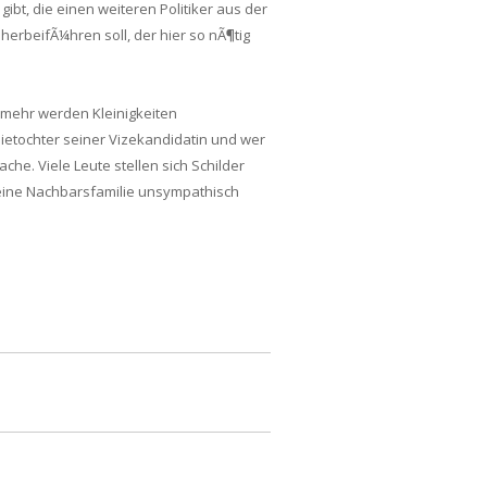
ibt, die einen weiteren Politiker aus der
 herbeifÃ¼hren soll, der hier so nÃ¶tig
o mehr werden Kleinigkeiten
etochter seiner Vizekandidatin und wer
he. Viele Leute stellen sich Schilder
 eine Nachbarsfamilie unsympathisch