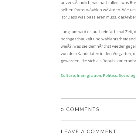
unverstÃ¤ndlich, wie nach allem, was Bus
selben Partei wÃ¤hlen wÃ¼rden. Wie um all
ist? Dass was passieren muss, darÃ¼ber s
Langsam wird es auch einfach mal Zeit, d
hochgeschaukelt und wahlentscheidend. 
weiÃŸ, was sie demnÃ¤chst wieder gegen O
von dem Kandidaten in den Vorgarten, de
geworden, die sich als Republikaneranh
Culture
,
Immigration
,
Politics
,
Sociolog
0 COMMENTS
LEAVE A COMMENT