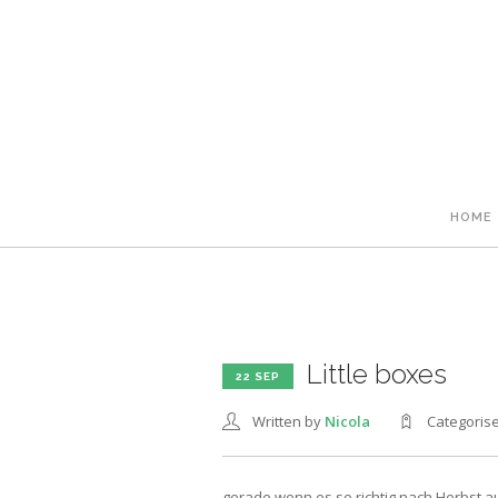
HOME
Little boxes
22 SEP
Written by
Nicola
Categoris
gerade wenn es so richtig nach Herbst a