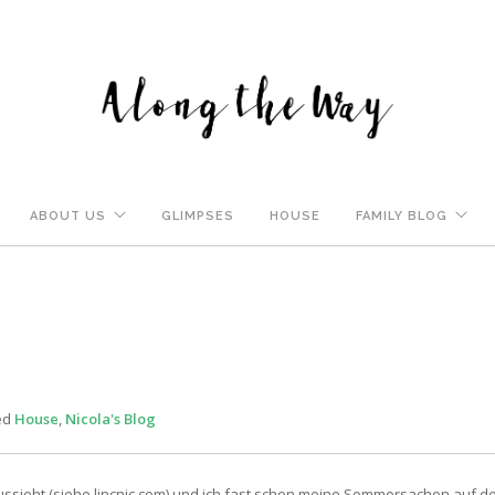
ABOUT US
GLIMPSES
HOUSE
FAMILY BLOG
ed
House
,
Nicola's Blog
ussieht (siehe lincnic.com) und ich fast schon meine Sommersachen auf d