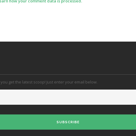
earn how your comment data is processed.
 you get the latest scoop! Just enter your email below.