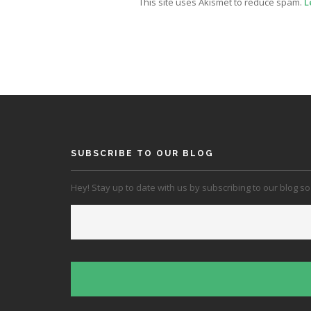
This site uses Akismet to reduce spam.
L
SUBSCRIBE TO OUR BLOG
Hey! Stay up to date with us by subscribing to our blog so