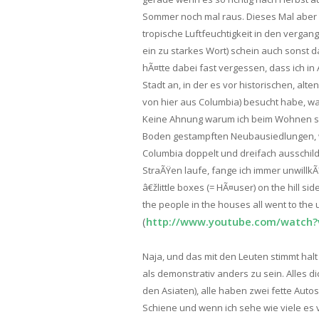
Sommer noch mal raus. Dieses Mal aber i
tropische Luftfeuchtigkeit in den verga
ein zu starkes Wort) schein auch sonst 
hÃ¤tte dabei fast vergessen, dass ich i
Stadt an, in der es vor historischen, al
von hier aus Columbia) besucht habe, war
Keine Ahnung warum ich beim Wohnen so
Boden gestampften Neubausiedlungen, wo 
Columbia doppelt und dreifach ausschilde
StraÃŸen laufe, fange ich immer unwillk
â€žlittle boxes (= HÃ¤user) on the hill side
the people in the houses all went to the 
(
http://www.youtube.com/watch?v
Naja, und das mit den Leuten stimmt hal
als demonstrativ anders zu sein. Alles d
den Asiaten), alle haben zwei fette Autos
Schiene und wenn ich sehe wie viele es v