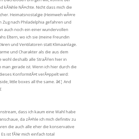
d kÃ¼hle NÃ¤chte. Nicht dass mich die
licher. Heimatsnostalgie (Heimweh wÃ¤re
em Zug nach Philadelphia gefahren und
an auch noch ein einer wundervollen
hs Eltern, wo ich sie (meine Freundin
Ã¼ren und Ventilatoren statt Klimaanlage.
arme und Charakter als die aus dem
 wohl deshalb alle StraÃŸen hier in
o man gerade ist. Wenn ich hier durch die
ieses KonformitÃ¤t verÃ¤ppelt wird:
lside, little boxes all the same. â€¦
And

ainstream, dass ich kaum eine Wahl habe
anschaue, da zÃ¤hle ich mich definitiv zu
hren die auch alle eher die konservative
s ist fÃ¼r mich einfach total