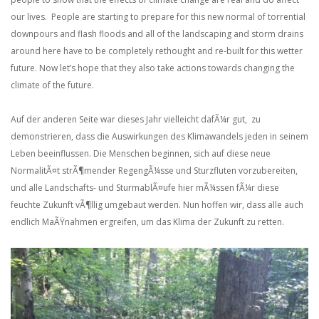
our lives. People are starting to prepare for this new normal of torrential
downpours and flash floods and all of the landscaping and storm drains
around here have to be completely rethought and re-built for this wetter
future. Now let’s hope that they also take actions towards changing the
climate of the future.
Auf der anderen Seite war dieses Jahr vielleicht dafÃ¼r gut, zu
demonstrieren, dass die Auswirkungen des Klimawandels jeden in seinem
Leben beeinflussen. Die Menschen beginnen, sich auf diese neue
NormalitÃ¤t strÃ¶mender RegengÃ¼sse und Sturzfluten vorzubereiten,
und alle Landschafts- und SturmablÃ¤ufe hier mÃ¼ssen fÃ¼r diese
feuchte Zukunft vÃ¶llig umgebaut werden. Nun hoffen wir, dass alle auch
endlich MaÃŸnahmen ergreifen, um das Klima der Zukunft zu retten.