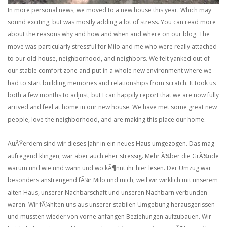
In more personal news, we moved to a new house this year. Which may
sound exciting, but was mostly adding a lot of stress. You can read more
about the reasons why and how and when and where on our blog. The
move was particularly stressful for Milo and me who were really attached
to our old house, neighborhood, and neighbors. We felt yanked out of
our stable comfort zone and put in a whole new environment where we
had to start building memories and relationships from scratch. It took us
both a few months to adjust, but I can happily report that we are now fully
arrived and feel at home in our new house. We have met some great new
people, love the neighborhood, and are making this place our home.
AuÃŸerdem sind wir dieses Jahr in ein neues Haus umgezogen. Das mag
aufregend klingen, war aber auch eher stressig. Mehr Ã¼ber die GrÃ¼nde
warum und wie und wann und wo kÃ¶nnt ihr hier lesen. Der Umzug war
besonders anstrengend fÃ¼r Milo und mich, weil wir wirklich mit unserem
alten Haus, unserer Nachbarschaft und unseren Nachbarn verbunden
waren. Wir fÃ¼hlten uns aus unserer stabilen Umgebung herausgerissen
und mussten wieder von vorne anfangen Beziehungen aufzubauen. Wir