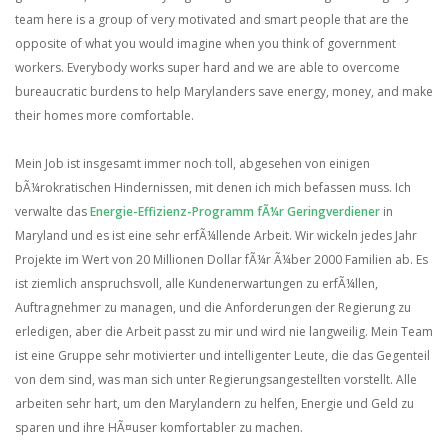
team here is a group of very motivated and smart people that are the
opposite of what you would imagine when you think of government
workers. Everybody works super hard and we are able to overcome
bureaucratic burdens to help Marylanders save energy, money, and make
their homes more comfortable.
Mein Job ist insgesamt immer noch toll, abgesehen von einigen
bÃ¼rokratischen Hindernissen, mit denen ich mich befassen muss. Ich
verwalte das
Energie-Effizienz-Programm fÃ¼r Geringverdiener
in
Maryland und es ist eine sehr erfÃ¼llende Arbeit. Wir wickeln jedes Jahr
Projekte im Wert von 20 Millionen Dollar fÃ¼r Ã¼ber 2000 Familien ab. Es
ist ziemlich anspruchsvoll, alle Kundenerwartungen zu erfÃ¼llen,
Auftragnehmer zu managen, und die Anforderungen der Regierung zu
erledigen, aber die Arbeit passt zu mir und wird nie langweilig. Mein Team
ist eine Gruppe sehr motivierter und intelligenter Leute, die das Gegenteil
von dem sind, was man sich unter Regierungsangestellten vorstellt. Alle
arbeiten sehr hart, um den Marylandern zu helfen, Energie und Geld zu
sparen und ihre HÃ¤user komfortabler zu machen.