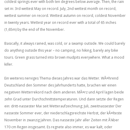
coldest springs ever with both ten degrees below average. Then, the rain
set in: 3rd wettest May on record. July, 2nd wettest month on record,
wettest summer on record. Wettest autumn on record, coldest November
in twenty years. Wettest year on record ever with a total of 65 inches
(1,65m) by the end of the November.
Basically, it always rained, was cold, or a swamp outside. We could barely
do anything outside this year – no camping, no hiking, barely any bike
tours. Green grass turned into brown mudpits everywhere. What a mood
killer.
Ein weiteres nerviges Thema dieses Jahres war das Wetter. WÃ¤hrend
Deutschland den Sommer des Jahrhunderts hatte, brachen wir einen
negativen Wetterrekord nach dem anderen. MÃ¤rz und April lagen beide
zehn Grad unter Durchschnittstemperaturen. Und dann setzte der Regen
ein: dritt-nassester Mai seit Wetteraufzeichnung; Juli, zweitnassester Der
nasseste Sommer ever, der niederschlagsreichste Herbst, der kÃ¤lteste
November in zwanzig Jahren. Das nasseste Jahr aller Zeiten mit Ã¼ber
170 cm Regen insgesamt. Es regnete also immer, es war kalt, oder