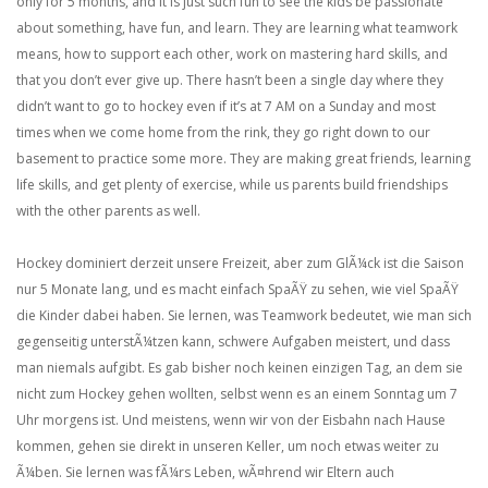
only for 5 months, and it is just such fun to see the kids be passionate
about something, have fun, and learn. They are learning what teamwork
means, how to support each other, work on mastering hard skills, and
that you don’t ever give up. There hasn’t been a single day where they
didn’t want to go to hockey even if it’s at 7 AM on a Sunday and most
times when we come home from the rink, they go right down to our
basement to practice some more. They are making great friends, learning
life skills, and get plenty of exercise, while us parents build friendships
with the other parents as well.
Hockey dominiert derzeit unsere Freizeit, aber zum GlÃ¼ck ist die Saison
nur 5 Monate lang, und es macht einfach SpaÃŸ zu sehen, wie viel SpaÃŸ
die Kinder dabei haben. Sie lernen, was Teamwork bedeutet, wie man sich
gegenseitig unterstÃ¼tzen kann, schwere Aufgaben meistert, und dass
man niemals aufgibt. Es gab bisher noch keinen einzigen Tag, an dem sie
nicht zum Hockey gehen wollten, selbst wenn es an einem Sonntag um 7
Uhr morgens ist. Und meistens, wenn wir von der Eisbahn nach Hause
kommen, gehen sie direkt in unseren Keller, um noch etwas weiter zu
Ã¼ben. Sie lernen was fÃ¼rs Leben, wÃ¤hrend wir Eltern auch