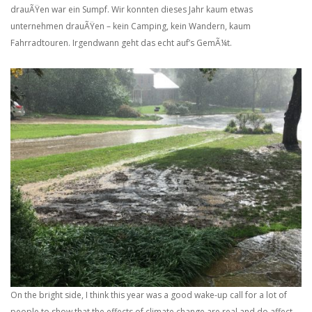
drauÃŸen war ein Sumpf. Wir konnten dieses Jahr kaum etwas
unternehmen drauÃŸen – kein Camping, kein Wandern, kaum
Fahrradtouren. Irgendwann geht das echt auf’s GemÃ¼t.
On the bright side, I think this year was a good wake-up call for a lot of
people to show that the effects of climate change are real and do affect