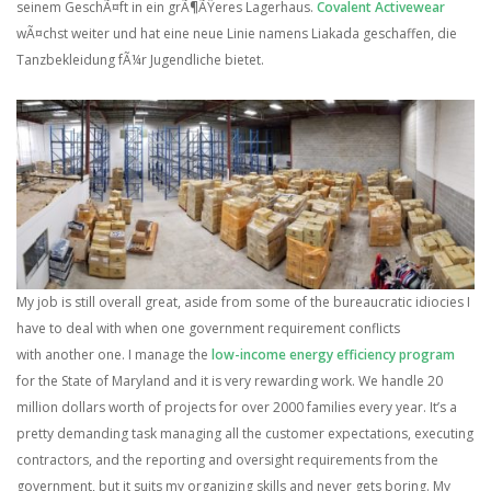
seinem GeschÃ¤ft in ein grÃ¶ÃŸeres Lagerhaus.
Covalent Activewear
wÃ¤chst weiter und hat eine neue Linie namens Liakada geschaffen, die
Tanzbekleidung fÃ¼r Jugendliche bietet.
My job is still overall great, aside from some of the bureaucratic idiocies I
have to deal with when one government requirement conflicts
with another one. I manage the
low-income energy efficiency program
for the State of Maryland and it is very rewarding work. We handle 20
million dollars worth of projects for over 2000 families every year. It’s a
pretty demanding task managing all the customer expectations, executing
contractors, and the reporting and oversight requirements from the
government, but it suits my organizing skills and never gets boring. My