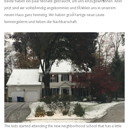
beide haben ein paar Monate gebraucht, um uns einzugewÃ¶hnen. Aber
jetzt sind wir vollstÃ¤ndig angekommen und fÃ¼hlen uns in unserem
neuen Haus ganz heimelig. Wir haben groÃŸartige neue Leute
kennengelernt und lieben die Nachbarschaft.
The kids started attending the new neighborhood school that has a little