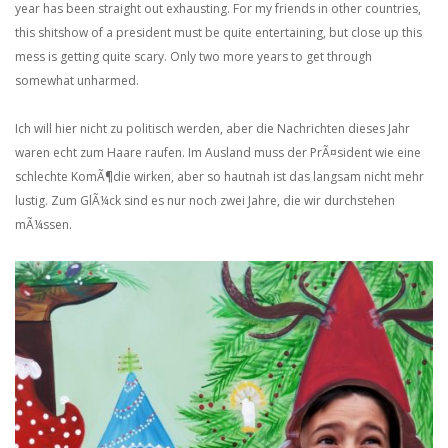
year has been straight out exhausting. For my friends in other countries,
this shitshow of a president must be quite entertaining, but close up this
mess is getting quite scary. Only two more years to get through
somewhat unharmed.
Ich will hier nicht zu politisch werden, aber die Nachrichten dieses Jahr
waren echt zum Haare raufen. Im Ausland muss der PrÃ¤sident wie eine
schlechte KomÃ¶die wirken, aber so hautnah ist das langsam nicht mehr
lustig. Zum GlÃ¼ck sind es nur noch zwei Jahre, die wir durchstehen
mÃ¼ssen.