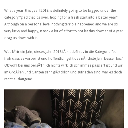
What a year, this year! 2018 is definitely going to be logged under the
category “glad that it’s over, hoping for a fresh start into a better year”.
Although on a personal level nothing terrible happened and we are still
very lucky and happy, it took a lot of effort to not let this downer of a year
drag us down with it.
Was fÃ¼r ein Jahr, dieses Jahr! 2018 fÃ¤llt definitiv in die Kategorie “so
froh dass es vorbei ist und hoffentlich geht das nÃ¤chste Jahr besser los.”
Obwohl bei uns persÃ¶nlich nichts wirklich schlimmes passiert ist und wir
im GroÃŸen und Ganzen sehr glÃ¼cklich und zufrieden sind, war es doch
recht auslaugend.