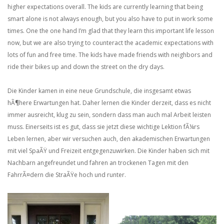
higher expectations overall. The kids are currently learning that being
smart alone is not always enough, but you also have to put in work some
times. One the one hand I’m glad that they learn this important life lesson
now, but we are also trying to counteract the academic expectations with
lots of fun and free time. The kids have made friends with neighbors and
ride their bikes up and down the street on the dry days.
Die Kinder kamen in eine neue Grundschule, die insgesamt etwas
hÃ¶here Erwartungen hat. Daher lernen die Kinder derzeit, dass es nicht
immer ausreicht, klug zu sein, sondern dass man auch mal Arbeit leisten
muss. Einerseits ist es gut, dass sie jetzt diese wichtige Lektion fÃ¼rs
Leben lernen, aber wir versuchen auch, den akademischen Erwartungen
mit viel SpaÃŸ und Freizeit entgegenzuwirken. Die Kinder haben sich mit
Nachbarn angefreundet und fahren an trockenen Tagen mit den
FahrrÃ¤dern die StraÃŸe hoch und runter.