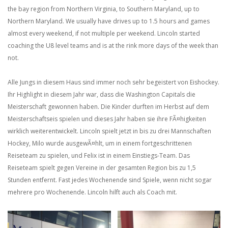
the bay region from Northern Virginia, to Southern Maryland, up to
Northern Maryland. We usually have drives up to 1.5 hours and games
almost every weekend, if not multiple per weekend. Lincoln started
coaching the U8 level teams and is at the rink more days of the week than
not.
Alle Jungs in diesem Haus sind immer noch sehr begeistert von Eishockey.
Ihr Highlight in diesem Jahr war, dass die Washington Capitals die
Meisterschaft gewonnen haben. Die Kinder durften im Herbst auf dem
Meisterschaftseis spielen und dieses Jahr haben sie ihre FÃ¤higkeiten
wirklich weiterentwickelt. Lincoln spielt jetzt in bis zu drei Mannschaften
Hockey, Milo wurde ausgewÃ¤hlt, um in einem fortgeschrittenen
Reiseteam zu spielen, und Felix ist in einem Einstiegs-Team. Das
Reiseteam spielt gegen Vereine in der gesamten Region bis zu 1,5
Stunden entfernt. Fast jedes Wochenende sind Spiele, wenn nicht sogar
mehrere pro Wochenende. Lincoln hilft auch als Coach mit.